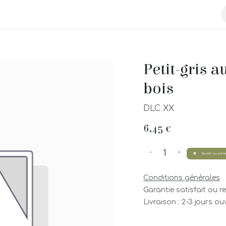
Acheter nos produits
Pêcherie
Visites
Contactez-nous
Petit-gris 
bois
DLC XX
6,45
€
Ajouter au panie
Conditions générales
Garantie satisfait ou 
Livraison : 2-3 jours o