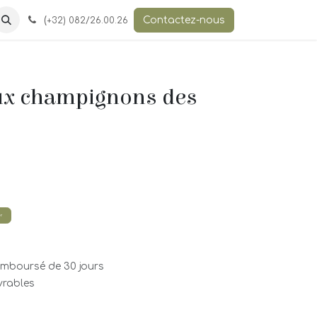
(
Contactez-nous
+32) 082/26.00.26
aux champignons des
r
remboursé de 30 jours
uvrables